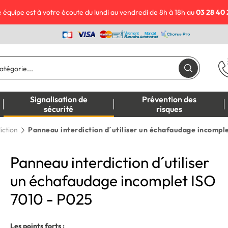
 équipe est à votre écoute du lundi au vendredi de 8h à 18h au
03 28 40 
Signalisation de
Prévention des
sécurité
risques
iction
Panneau interdiction d´utiliser un échafaudage incompl
Panneau interdiction d´utiliser
un échafaudage incomplet ISO
7010 - P025
Les points forts :