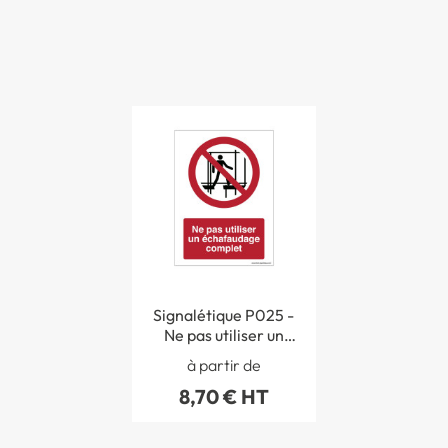
Signalétique P025 -
Ne pas utiliser un
échafaudage
à partir de
complet - ISO EN
8,70 € HT
7010