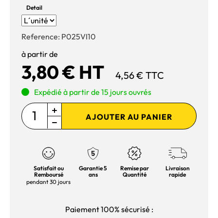
Detail
Reference:
P025VI10
à partir de
3,80 € HT
4,56 € TTC
Expédié à partir de 15 jours ouvrés
AJOUTER AU PANIER
Satisfait ou
Garantie 5
Remise par
Livraison
Remboursé
ans
Quantité
rapide
pendant 30 jours
Paiement 100% sécurisé :