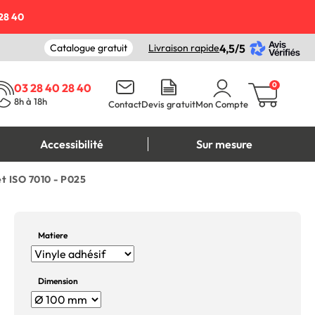
28 40
Catalogue gratuit
Livraison rapide
4,5/5
0
03 28 40 28 40
8h à 18h
Contact
Devis gratuit
Mon Compte
Accessibilité
Sur mesure
et ISO 7010 - P025
Matiere
Dimension