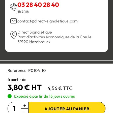
03 28 40 28 40
8h à 18h
contact@direct-signaletique.com
Direct Signalétique
Parc d'activités économiques de la Creule
59190 Hazebrouck
Conditions Générales de Vente
Politique de confidentialité
Reference:
P010VI10
Personnaliser les cookies
Gestion des cookies
Mentions légales
Plan du site
à partir de
3,80 € HT
4,56 € TTC
Paiement 100% sécurisé :
Expédié à partir de 15 jours ouvrés
AJOUTER AU PANIER
Site réservé aux professionnels