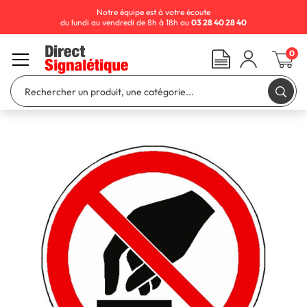
Notre équipe est à votre écoute
du lundi au vendredi de 8h à 18h au
03 28 40 28 40
0