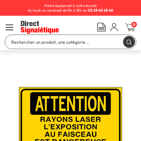
Notre équipe est à votre écoute
du lundi au vendredi de 8h à 18h au
03 28 40 28 40
0