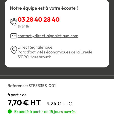
Notre équipe est à votre écoute !
03 28 40 28 40
8h à 18h
contact@direct-signaletique.com
Direct Signalétique
Parc d'activités économiques de la Creule
59190 Hazebrouck
Conditions Générales de Vente
Politique de confidentialité
Reference:
STF3335S-001
Personnaliser les cookies
Gestion des cookies
Mentions légales
Plan du site
à partir de
7,70 € HT
9,24 € TTC
Paiement 100% sécurisé :
Expédié à partir de 15 jours ouvrés