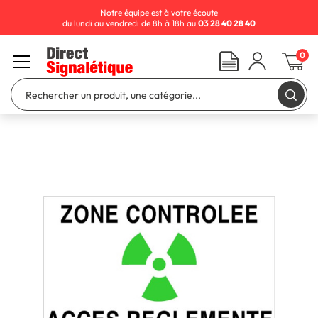
Notre équipe est à votre écoute
du lundi au vendredi de 8h à 18h au
03 28 40 28 40
0