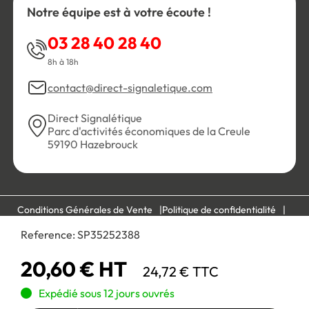
Notre équipe est à votre écoute !
03 28 40 28 40
8h à 18h
contact@direct-signaletique.com
Direct Signalétique
Parc d'activités économiques de la Creule
59190 Hazebrouck
Conditions Générales de Vente
Politique de confidentialité
Personnaliser les cookies
Gestion des cookies
Reference:
SP35252388
Mentions légales
Plan du site
20,60 € HT
24,72 € TTC
Paiement 100% sécurisé :
Expédié sous 12 jours ouvrés