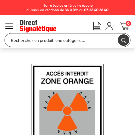
Notre équipe est à votre écoute
du lundi au vendredi de 8h à 18h au
03 28 40 28 40
0