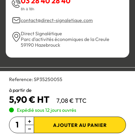
03 28 40 28 40
8h à 18h
contact@direct-signaletique.com
Direct Signalétique
Parc d'activités économiques de la Creule
59190 Hazebrouck
Conditions Générales de Vente
Politique de confidentialité
Reference:
SP35250055
Personnaliser les cookies
Gestion des cookies
Mentions légales
Plan du site
à partir de
5,90 € HT
7,08 € TTC
Paiement 100% sécurisé :
Expédié sous 12 jours ouvrés
AJOUTER AU PANIER
Site réservé aux professionnels