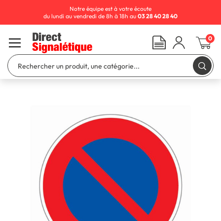
Notre équipe est à votre écoute
du lundi au vendredi de 8h à 18h au
03 28 40 28 40
0