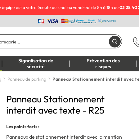
 équipe est à votre écoute du lundi au vendredi de 8h à 18h au
03 28 40 
Signalisation de
Prévention des
sécurité
risques
g
Panneau de parking
Panneau Stationnement interdit avec te
Panneau Stationnement
interdit avec texte - R25
Les points forts :
Panneaux de stationnement interdit avec la mention