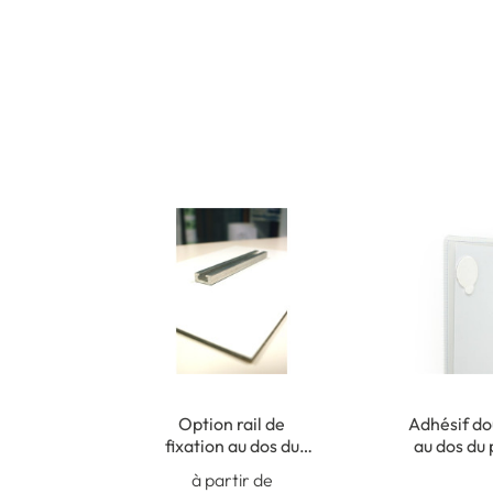
Option rail de
Adhésif do
fixation au dos du
au dos du
panneau (non collé)
pour fi
à partir de
intér