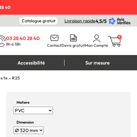
28 40
Catalogue gratuit
Livraison rapide
4,5/5
0
03 28 40 28 40
8h à 18h
Contact
Devis gratuit
Mon Compte
Accessibilité
Sur mesure
xte - R25
Matiere
Dimension