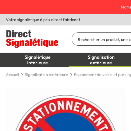
Notre
Votre signalétique à prix direct fabricant
Signalétique
Signalisation
intérieure
extérieure
Accueil
Signalisation extérieure
Equipement de voirie et parkin