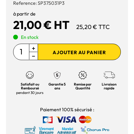
Reference:
SP375031P3
à partir de
21,00 € HT
25,20 € TTC
En stock
AJOUTER AU PANIER
Satisfait ou
Garantie 5
Remise par
Livraison
Remboursé
ans
Quantité
rapide
pendant 30 jours
Paiement 100% sécurisé :