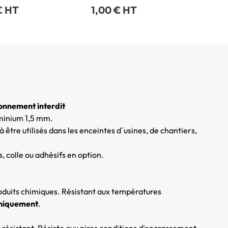
€ HT
1,00 € HT
onnement interdit
uminium 1,5 mm.
 être utilisés dans les enceintes d´usines, de chantiers,
s, colle ou adhésifs en option.
roduits chimiques. Résistant aux températures
uniquement
.
résistant. Résiste aux pires conditions d'encrassement.