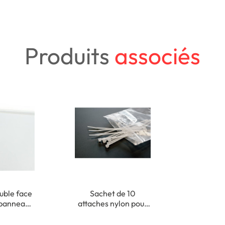
Produits
associés
uble face
Sachet de 10
 panneau
attaches nylon pour
xation
fixation de panneaux
ieure
plats