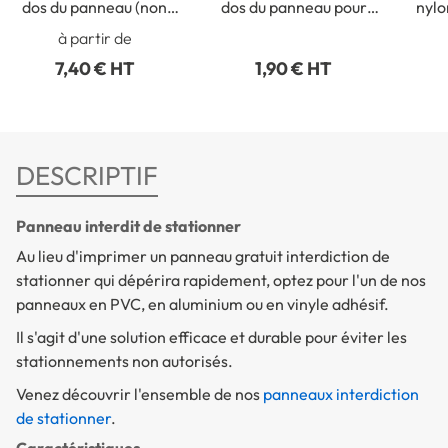
dos du panneau (non
dos du panneau pour
nylo
collé)
fixation intérieure
p
à partir de
7,40 € HT
1,90 € HT
DESCRIPTIF
Panneau interdit de stationner
Au lieu d'imprimer un panneau gratuit interdiction de
stationner qui dépérira rapidement, optez pour l'un de nos
panneaux en PVC, en aluminium ou en vinyle adhésif.
Il s'agit d'une solution efficace et durable pour éviter les
stationnements non autorisés.
Venez découvrir l'ensemble de nos
panneaux interdiction
de stationner
.
Caractéristiques