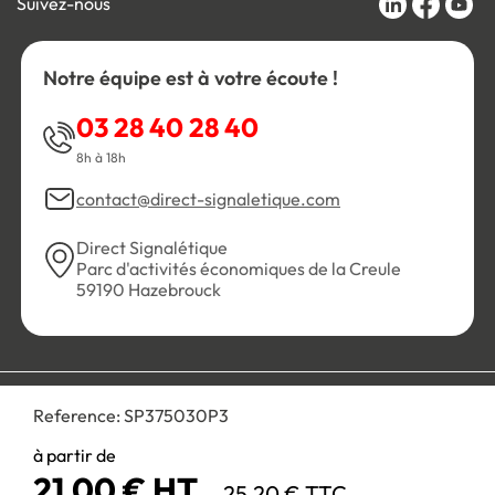
Suivez-nous
Notre équipe est à votre écoute !
03 28 40 28 40
8h à 18h
contact@direct-signaletique.com
Direct Signalétique
Parc d'activités économiques de la Creule
59190 Hazebrouck
Conditions Générales de Vente
Politique de confidentialité
Reference:
SP375030P3
Personnaliser les cookies
Gestion des cookies
Mentions légales
Plan du site
à partir de
21,00 € HT
25,20 € TTC