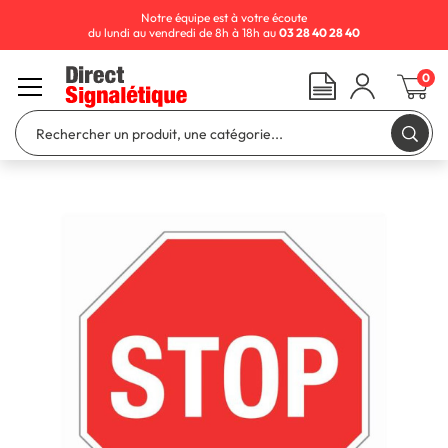
Notre équipe est à votre écoute
du lundi au vendredi de 8h à 18h au
03 28 40 28 40
0