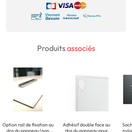
Produits
associés
Option rail de fixation au
Adhésif double face au
Sach
dos du panneau (non
dos du panneau pour
nylo