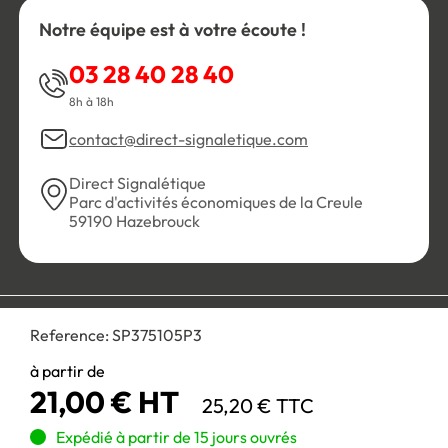
Notre équipe est à votre écoute !
03 28 40 28 40
8h à 18h
contact@direct-signaletique.com
Direct Signalétique
Parc d'activités économiques de la Creule
59190 Hazebrouck
Conditions Générales de Vente
Politique de confidentialité
Reference:
SP375105P3
Personnaliser les cookies
Gestion des cookies
Mentions légales
Plan du site
à partir de
21,00 € HT
25,20 € TTC
Paiement 100% sécurisé :
Expédié à partir de 15 jours ouvrés