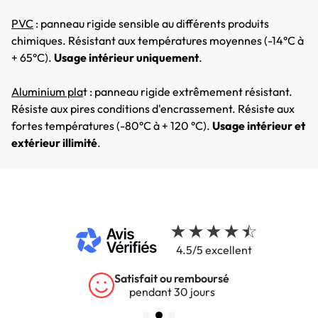
PVC
: panneau rigide sensible au différents produits
chimiques. Résistant aux températures moyennes (-14°C à
+ 65°C).
Usage intérieur uniquement
.
Aluminium pla
t : panneau rigide extrêmement résistant.
Résiste aux pires conditions d'encrassement. Résiste aux
fortes températures (-80°C à + 120 °C).
Usage intérieur et
extérieur illimité
.
4.5/5 excellent
sfait ou remboursé
Garan
endant 30 jours
sur tous