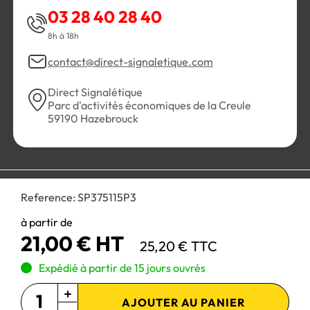
03 28 40 28 40
8h à 18h
contact@direct-signaletique.com
Direct Signalétique
Parc d'activités économiques de la Creule
59190 Hazebrouck
Conditions Générales de Vente
Politique de confidentialité
Reference:
SP375115P3
Personnaliser les cookies
Gestion des cookies
Mentions légales
Plan du site
à partir de
21,00 € HT
25,20 € TTC
Paiement 100% sécurisé :
Expédié à partir de 15 jours ouvrés
AJOUTER AU PANIER
Site réservé aux professionnels