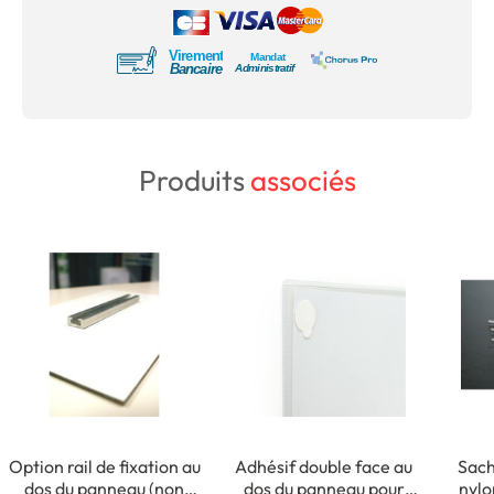
Produits
associés
Option rail de fixation au
Adhésif double face au
Sach
dos du panneau (non
dos du panneau pour
nylo