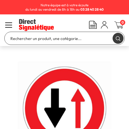
Notre équipe est à votre écoute
du lundi au vendredi de 8h à 18h au
03 28 40 28 40
0