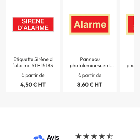
Etiquette Sirène d
Panneau
P
´alarme STF 1518S
photoluminescent
photo
Alarme
Alar
à partir de
à partir de
à 
4,50 € HT
8,60 € HT
8,