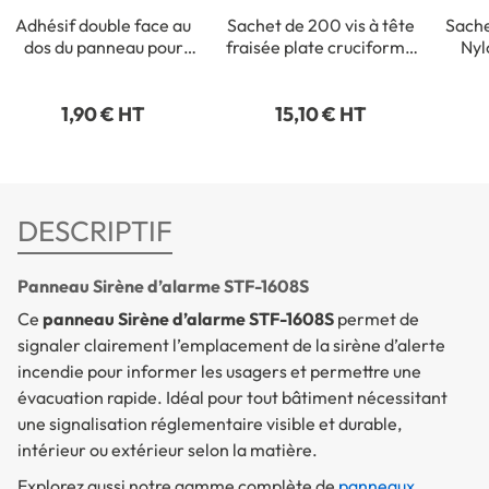
Adhésif double face au
Sachet de 200 vis à tête
Sache
dos du panneau pour
fraisée plate cruciforme
Nyl
fixation intérieure
- 3,5 x 35 mm
1,90 € HT
15,10 € HT
DESCRIPTIF
Panneau Sirène d’alarme STF-1608S
Ce
panneau Sirène d’alarme STF-1608S
permet de
signaler clairement l’emplacement de la sirène d’alerte
incendie pour informer les usagers et permettre une
évacuation rapide. Idéal pour tout bâtiment nécessitant
une signalisation réglementaire visible et durable,
intérieur ou extérieur selon la matière.
Explorez aussi notre gamme complète de
panneaux