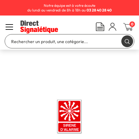
Notre équipe est à votre écoute
du lundi au vendredi de 8h à 18h au
03 28 40 28 40
0