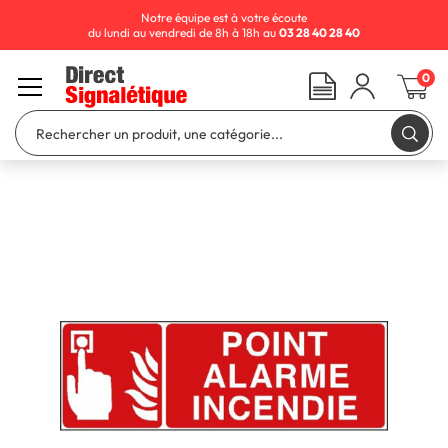
Notre équipe est à votre écoute
du lundi au vendredi de 8h à 18h au
03 28 40 28 40
0