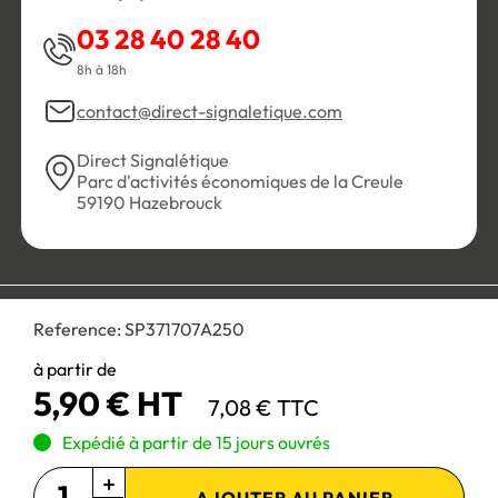
03 28 40 28 40
8h à 18h
contact@direct-signaletique.com
Direct Signalétique
Parc d'activités économiques de la Creule
59190 Hazebrouck
Conditions Générales de Vente
Politique de confidentialité
Reference:
SP371707A250
Personnaliser les cookies
Gestion des cookies
Mentions légales
Plan du site
à partir de
5,90 € HT
7,08 € TTC
Paiement 100% sécurisé :
Expédié à partir de 15 jours ouvrés