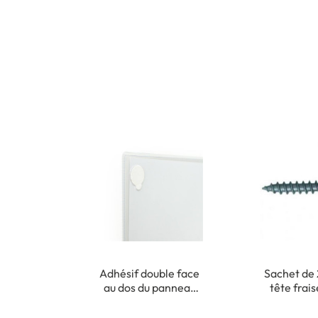
Adhésif double face
Sachet de 
au dos du panneau
tête frai
pour fixation
cruciforme 
intérieure
m