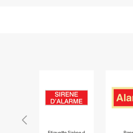
Etiquette Sirène d
Pan