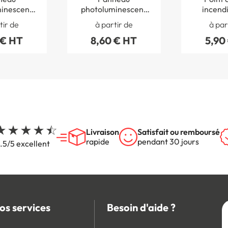
inescent
photoluminescent
incendi
rme
Alarme incendie
17
tir de
à partir de
à par
 € HT
8,60 € HT
5,90
Livraison
Satisfait ou remboursé
rapide
pendant 30 jours
.5/5 excellent
os services
Besoin d'aide ?