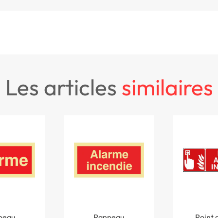
les articles
similaires
neau
Panneau
Point 