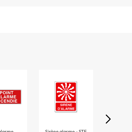
alarme
Sirène alarme - STF
Sirène d