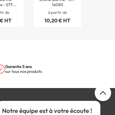
e - STF
1608S
STF 
07S
photolum
tir de
à partir de
à par
Clas
 € HT
10,20 € HT
12,90
Garantie 5 ans
sur tous nos produits
Notre équipe est à votre écoute !