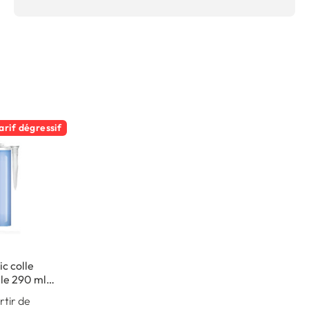
arif dégressif
c colle
le 290 ml -
intérieur
rtir de