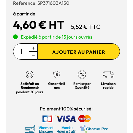
Reference:
SP371603A150
à partir de
4,60 € HT
5,52 € TTC
Expédié à partir de 15 jours ouvrés
AJOUTER AU PANIER
Satisfait ou
Garantie 5
Remise par
Livraison
Remboursé
ans
Quantité
rapide
pendant 30 jours
Paiement 100% sécurisé :