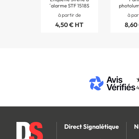
´alarme STF 1518S
photolum
Ala
à partir de
à par
4,50 € HT
8,60
4
Direct Signalétique
N