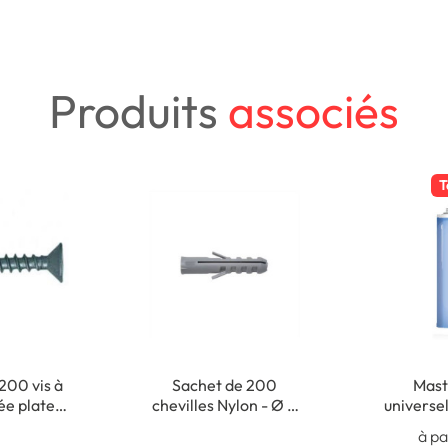
Produits
associés
T
200 vis à
Sachet de 200
Masti
sée plate
chevilles Nylon - Ø 5
universel
- 3,5 x 35
x 25 mm
Usage 
à pa
m