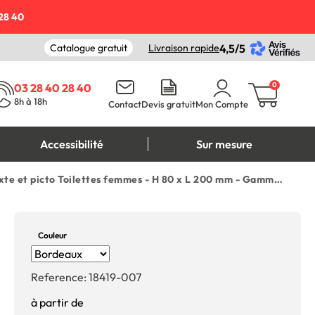
28 40
Catalogue gratuit
Livraison rapide
4,5/5
0
03 28 40 28 40
8h à 18h
Contact
Devis gratuit
Mon Compte
Accessibilité
Sur mesure
Plaquette gravée avec texte et picto Toilettes femmes - H 80 x L 200 mm - Gamme Couleur
Couleur
Reference:
18419-007
à partir de