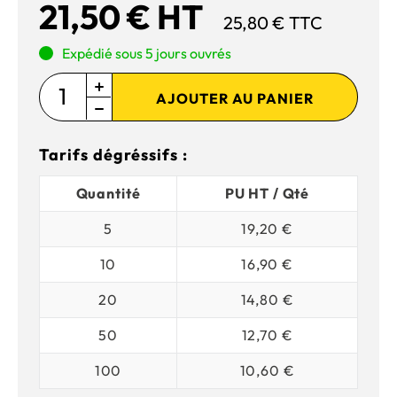
21,50 € HT
25,80 € TTC
Expédié sous 5 jours ouvrés
AJOUTER AU PANIER
Tarifs dégréssifs :
Quantité
PU HT / Qté
5
19,20 €
10
16,90 €
20
14,80 €
50
12,70 €
100
10,60 €