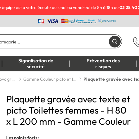
 équipe est à votre écoute du lundi au vendredi de 8h à 18h au
03 28 40 
Signalisation de
Prévention des
sécurité
risques
Plaque de porte pvc gravée
Gamme Couleur picto et texte
Plaquette gravée avec texte et
picto Toilettes femmes - H 80
x L 200 mm - Gamme Couleur
Les points forts :