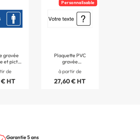
Personnalisable
e gravée
Plaquette PVC
e et picto
gravée
s hommes-
Personnalisée avec
tir de
à partir de
 200 mm -
texte et picto -
 € HT
27,60 € HT
Couleur
Gamme Couleur - H
80 x L 200 mm
Garantie 5 ans