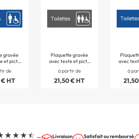
e gravée
Plaquette gravée
Plaquett
e et picto
avec texte et picto
avec text
ettes
Toilettes hommes
Toilette
tir de
à partir de
à par
capés
femmes handicapés
H 80 x L
 € HT
21,50 € HT
21,50
 H 80 x L
- H 80 x L 200 mm -
Gamme 
- Gamme
Gamme Couleur
leur
Livraison
Satisfait ou remboursé