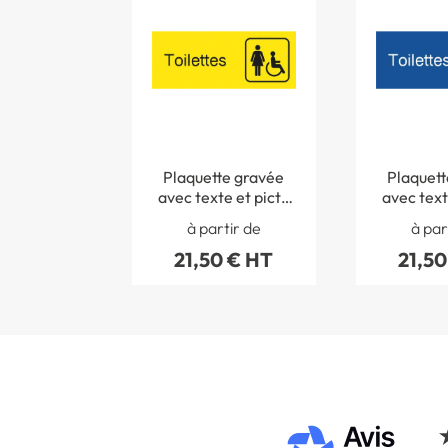
Plaquette gravée
Plaquett
avec texte et picto
avec text
Toilettes
Toil
à partir de
à par
handicapés femmes
handi
21,50 € HT
21,50
- H 80 x L 200 mm -
hommes -
Gamme Couleur
200 mm 
Cou