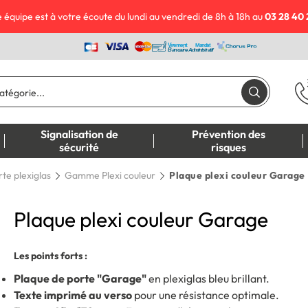
 équipe est à votre écoute du lundi au vendredi de 8h à 18h au
03 28 40 
Signalisation de
Prévention des
sécurité
risques
te plexiglas
Gamme Plexi couleur
Plaque plexi couleur Garage
Plaque plexi couleur Garage
Les points forts :
Plaque de porte "Garage"
en plexiglas bleu brillant.
Texte imprimé au verso
pour une résistance optimale.