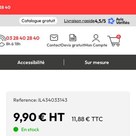
28 40
Catalogue gratuit
Livraison rapide
4,5/5
0
03 28 40 28 40
8h à 18h
Contact
Devis gratuit
Mon Compte
Accessibilité
Sur mesure
Reference:
IL434033143
9,90 € HT
11,88 € TTC
En stock