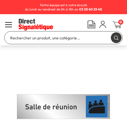
Notre équipe est à votre écoute
du lundi au vendredi de 8h à 18h au
03 28 40 28 40
0