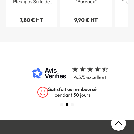
Plexiglas Salle de
"Bureaux"
"Loca
réunion - Classique
argent
7,80 € HT
9,90 € HT
9,
4.5/5 excellent
Satisfait ou remboursé
pendant 30 jours