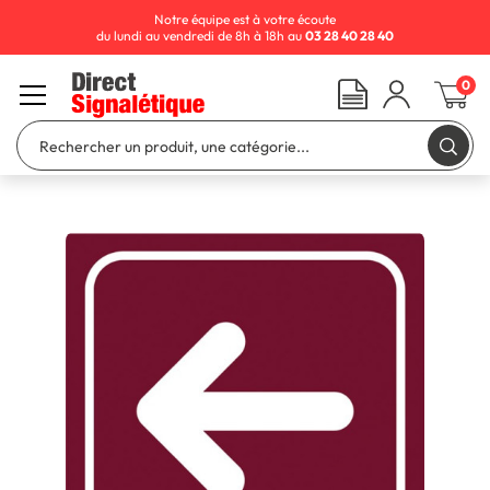
Notre équipe est à votre écoute
du lundi au vendredi de 8h à 18h au
03 28 40 28 40
0