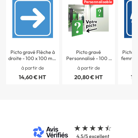
Personnalisable
Picto gravé Flèche à
Picto gravé
Picto g
droite - 100 x 100 mm
Personnalisé - 100 x
femmes
- Gamme Couleur
100 mm
- 100
à partir de
à partir de
à 
Gamm
14,60 € HT
20,80 € HT
14
4.5/5 excellent