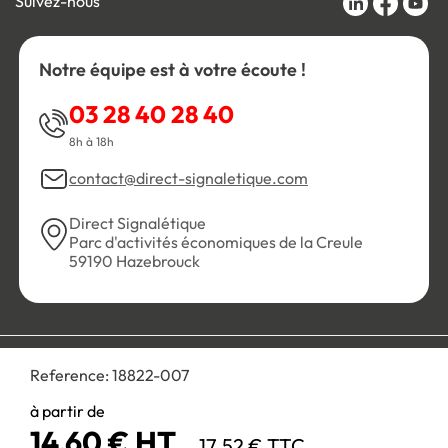
Suivez-nous
Notre équipe est à votre écoute !
03 28 40 28 40
8h à 18h
contact@direct-signaletique.com
Direct Signalétique
Parc d'activités économiques de la Creule
59190 Hazebrouck
Conditions Générales de Vente
Politique de confidentialité
Reference:
18822-007
Personnaliser les cookies
Gestion des cookies
Mentions légales
Plan du site
à partir de
14,60 € HT
17,52 € TTC