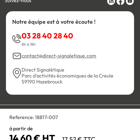
Suivez-nous
Notre équipe est à votre écoute !
03 28 40 28 40
8h à 18h
contact@direct-signaletique.com
Direct Signalétique
Parc d'activités économiques de la Creule
59190 Hazebrouck
Conditions Générales de Vente
Politique de confidentialité
Reference:
18817-007
Personnaliser les cookies
Gestion des cookies
Mentions légales
Plan du site
à partir de
14,60 € HT
17,52 € TTC