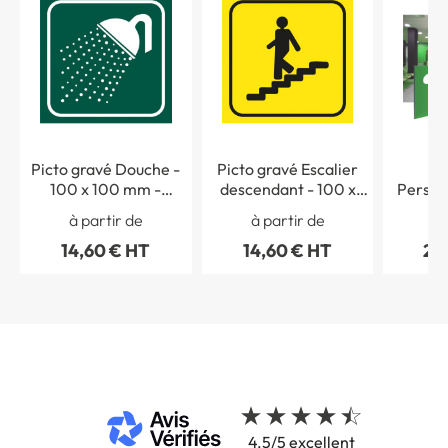
Picto gravé Douche -
Picto gravé Escalier
Pi
100 x 100 mm -
descendant - 100 x
Personn
Gamme Couleur
100 mm - Gamme
à partir de
à partir de
à 
Couleur
14,60 € HT
14,60 € HT
20
4.5/5 excellent