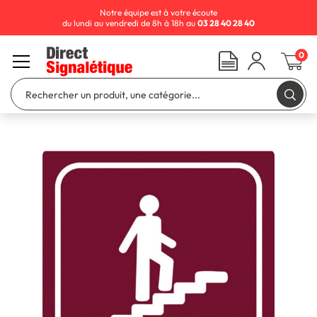
Notre équipe est à votre écoute
du lundi au vendredi de 8h à 18h au
03 28 40 28 40
0