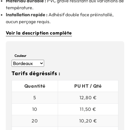
Matériau durable :
PVC gravé résistant aux variations de
température.
Installation rapide :
Adhésif double face préinstallé,
aucun perçage requis.
Voir la description complète
Couleur
Tarifs dégréssifs :
Quantité
PU HT / Qté
5
12,80 €
10
11,50 €
20
10,20 €