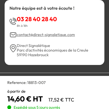
Notre équipe est à votre écoute !
03 28 40 28 40
8h à 18h
contact@direct-signaletique.com
Direct Signalétique
Parc d'activités économiques de la Creule
59190 Hazebrouck
Conditions Générales de Vente
Politique de confidentialité
Reference:
18813-007
Personnaliser les cookies
Gestion des cookies
Mentions légales
Plan du site
à partir de
14,60 € HT
17,52 € TTC
Paiement 100% sécurisé :
Expédié sous 5 jours ouvrés