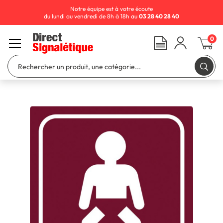
Notre équipe est à votre écoute
du lundi au vendredi de 8h à 18h au
03 28 40 28 40
0