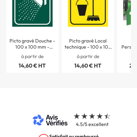
Picto gravé Douche -
Picto gravé Local
Pi
100 x 100 mm -
technique - 100 x 100
Personn
Gamme Couleur
mm - Gamme Couleur
à partir de
à partir de
à 
14,60 € HT
14,60 € HT
20
4.5/5 excellent
Satisfait ou remboursé