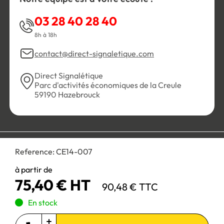
03 28 40 28 40
8h à 18h
contact@direct-signaletique.com
Direct Signalétique
Parc d'activités économiques de la Creule
59190 Hazebrouck
Conditions Générales de Vente
Politique de confidentialité
Reference:
CE14-007
Personnaliser les cookies
Gestion des cookies
Mentions légales
Plan du site
à partir de
75,40 € HT
90,48 € TTC
Paiement 100% sécurisé :
En stock