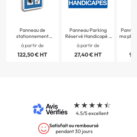
Panneau de
Panneau Parking
Panneau
stationnement
Réservé Handicapé -
ma place
accessibilité pour
Fond bleu - H 250 x L
mon ha
à partir de
à partir de
à 
handicapés
400 mm
122,50 € HT
27,40 € HT
90
4.5/5 excellent
Garantie 5 ans
sur tous nos produits