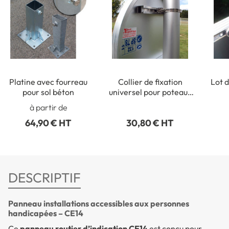
Platine avec fourreau
Collier de fixation
Lot d
pour sol béton
universel pour poteaux
ronds de Ø 50 à 215 mm
rect
à partir de
64,90 € HT
30,80 € HT
DESCRIPTIF
Panneau installations accessibles aux personnes
handicapées – CE14
Ce
panneau routier d’indication CE14
est conçu pour