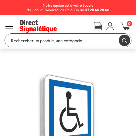
Notre équipe est à votre écoute
du lundi au vendredi de 8h à 18h au
03 28 40 28 40
0