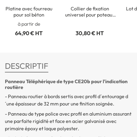
Platine avec fourreau
Collier de fixation
Lot d
pour sol béton
universel pour poteaux
ronds de Ø 50 à 215 mm
rect
à partir de
64,90 € HT
30,80 € HT
DESCRIPTIF
Panneau Téléphérique de type CE20b pour l'indication
routière
- Panneau routier à bords sertis avec profil d´entourage d
´une épaisseur de 32 mm pour une finition soignée.
- Panneau de type police avec profil en aluminium assurant
une parfaite rigidité et face en acier galvanisé avec
primaire époxy et laque polyester.