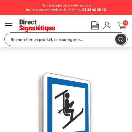
Notre équipe est à votre écoute
du lundi au vendredi de 8h à 18h au
03 28 40 28 40
0