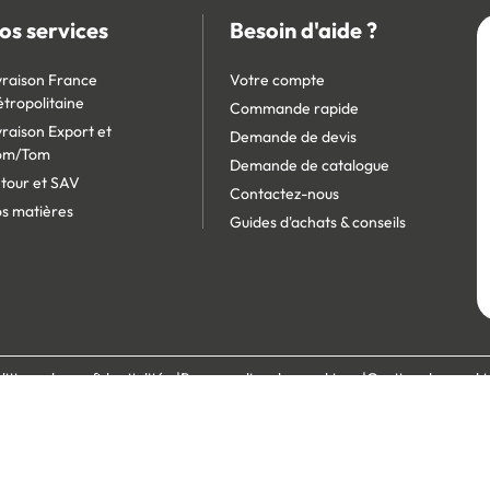
os services
Besoin d'aide ?
vraison France
Votre compte
tropolitaine
Commande rapide
vraison Export et
Demande de devis
om/Tom
Demande de catalogue
tour et SAV
Contactez-nous
s matières
Guides d'achats & conseils
litique de confidentialité
Personnaliser les cookies
Gestion des cooki
écurisé :
Site réservé aux professionnels