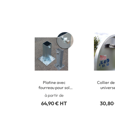
Platine avec
Collier de
fourreau pour sol
univers
béton
poteaux r
à partir de
50 à 2
64,90 € HT
30,80