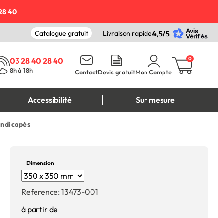
28 40
Catalogue gratuit
Livraison rapide
4,5/5
0
03 28 40 28 40
8h à 18h
Contact
Devis gratuit
Mon Compte
Accessibilité
Sur mesure
andicapés
Dimension
Reference:
13473-001
à partir de