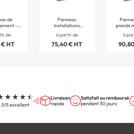
au de
Panneau
Pannea
nement –
Installations
prends m
 Réservé
accessibles aux
prends a
tir de
à partir de
à par
capés
personnes
handica
 € HT
75,40 € HT
90,80
handicapées - CE14
Livraison
Satisfait ou remboursé
rapide
pendant 30 jours
.5/5 excellent