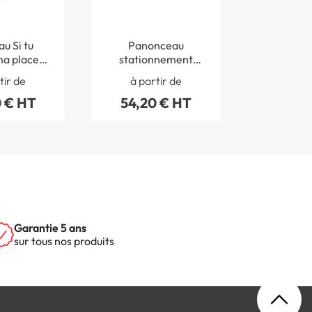
u Si tu
Panonceau
a place,
stationnement
ussi mon
handicapé M6h
tir de
à partir de
p - STPM
pour place
 € HT
54,20 € HT
handicapée
Garantie 5 ans
sur tous nos produits