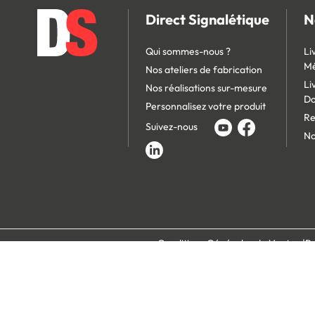
Direct Signalétique
N
Qui sommes-nous ?
Li
Mé
Nos ateliers de fabrication
Li
Nos réalisations sur-mesure
D
Personnalisez votre produit
Re
Suivez-nous
No
Conditions Générales de Vente
Po
Paiement 100% s