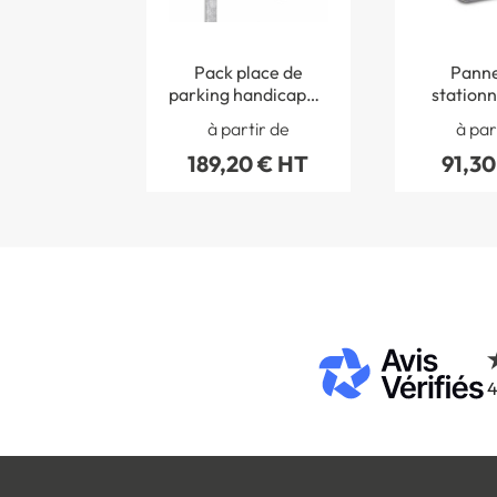
Pack place de
Panne
parking handicapé -
station
Panneaux routiers +
Parking
à partir de
à par
Marquage
Handi
189,20 € HT
91,30
thermocollé PMR
4