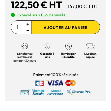
122,50 € HT
147,00 € TTC
Expédié sous 11 jours ouvrés
AJOUTER AU PANIER
Satisfait ou
Garantie 5
Remise par
Livraison
Remboursé
ans
Quantité
rapide
pendant 30 jours
Paiement 100% sécurisé :