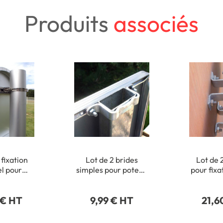
Produits
associés
 fixation
Lot de 2 brides
Lot de 
el pour
simples pour poteau
pour fixa
onds de Ø
rectangulaire 40 x
de pannea
15 mm
80 mm
 € HT
9,99 € HT
21,6