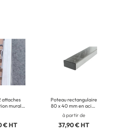
2 attaches
Poteau rectangulaire
tion murale
80 x 40 mm en acier
ux routiers
galva avec bouchon
à partir de
obturateur
0 € HT
37,90 € HT