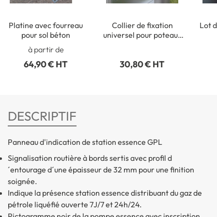
Platine avec fourreau
Collier de fixation
Lot d
pour sol béton
universel pour poteaux
ronds de Ø 50 à 215 mm
rect
à partir de
64,90 € HT
30,80 € HT
DESCRIPTIF
Panneau d'indication de station essence GPL
Signalisation routière à bords sertis avec profil d
´entourage d´une épaisseur de 32 mm pour une finition
soignée.
Indique la présence station essence distribuant du gaz de
pétrole liquéfié ouverte 7J/7 et 24h/24.
Pictogramme noir de la pompe essence avec inscription