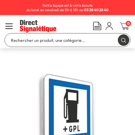
Notre équipe est à votre écoute
du lundi au vendredi de 8h à 18h au
03 28 40 28 40
0