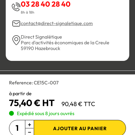
03 28 40 28 40
8h à 18h
contact@direct-signaletique.com
Direct Signalétique
Parc d'activités économiques de la Creule
59190 Hazebrouck
Conditions Générales de Vente
Politique de confidentialité
Reference:
CE15C-007
Personnaliser les cookies
Gestion des cookies
Mentions légales
Plan du site
à partir de
75,40 € HT
90,48 € TTC
Paiement 100% sécurisé :
Expédié sous 8 jours ouvrés
AJOUTER AU PANIER
Site réservé aux professionnels