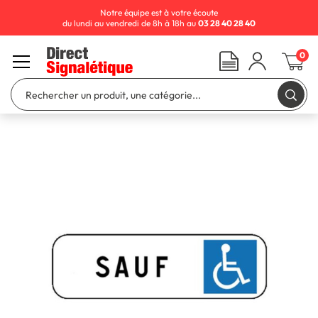
Notre équipe est à votre écoute
du lundi au vendredi de 8h à 18h au
03 28 40 28 40
0