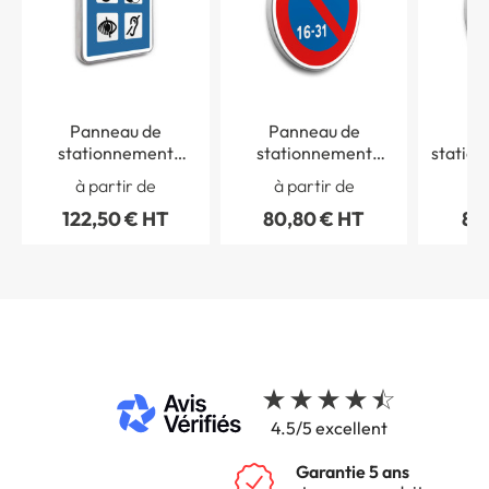
Panneau de
Panneau de
Pa
stationnement
stationnement
statio
accessibilité pour
alterné dans le mois -
et St
à partir de
à partir de
à 
handicapés
B6a3
int
122,50 € HT
80,80 € HT
80
4.5/5 excellent
Garantie 5 ans