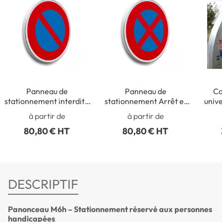
Panneau de
Panneau de
Co
stationnement interdit -
stationnement Arrêt et
univ
B6a1
Stationnement interdit -
ronds
à partir de
à partir de
B6d
80,80 € HT
80,80 € HT
DESCRIPTIF
Panonceau M6h – Stationnement réservé aux personnes
handicapées