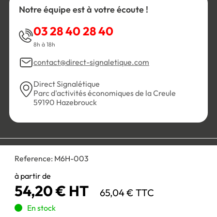
Notre équipe est à votre écoute !
03 28 40 28 40
8h à 18h
contact@direct-signaletique.com
Direct Signalétique
Parc d'activités économiques de la Creule
59190 Hazebrouck
Conditions Générales de Vente
Politique de confidentialité
Reference:
M6H-003
Personnaliser les cookies
Gestion des cookies
Mentions légales
Plan du site
à partir de
54,20 € HT
65,04 € TTC
Paiement 100% sécurisé :
En stock