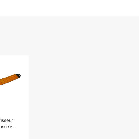
isseur
raire
 - H 40 x l
x L 3000