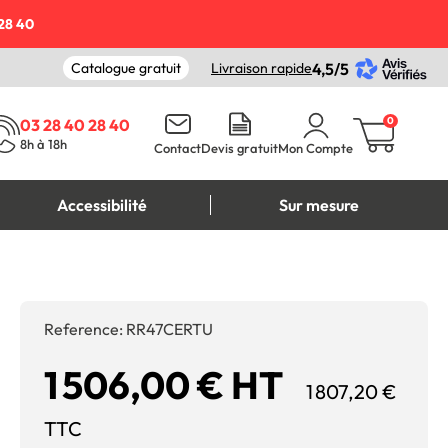
28 40
Catalogue gratuit
Livraison rapide
4,5/5
0
03 28 40 28 40
8h à 18h
Contact
Devis gratuit
Mon Compte
Accessibilité
Sur mesure
Reference:
RR47CERTU
1 506,00 € HT
1 807,20 €
TTC