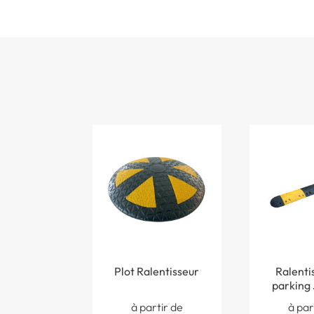
Plot Ralentisseur
Ralenti
parking 
noir - H
à partir de
à par
Limitatio