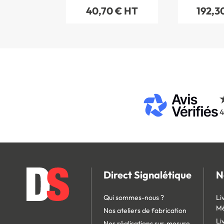
40,70 € HT
192,3
4
Direct Signalétique
N
Qui sommes-nous ?
Li
Mé
Nos ateliers de fabrication
Li
Nos réalisations sur-mesure