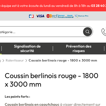
 équipe est à votre écoute du lundi au vendredi de 8h à 18h au
03 28 40 
Signalisation de
Prévention des
sécurité
risques
g
Ralentisseur
Coussin berlinois rouge - 1800 x 3000 mm
Coussin berlinois rouge - 1800
x 3000 mm
Les points forts :
Coussin berlinois en caoutchouc
à visser directement sur