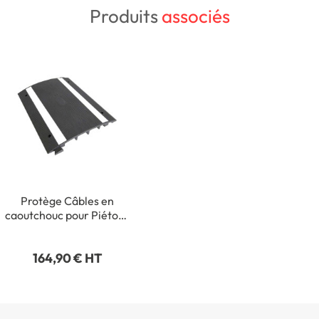
Produits
associés
Protège Câbles en
caoutchouc pour Piétons
- H 40 x L 500 x l 395
mm
164,90 € HT