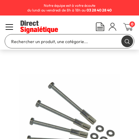
Notre équipe est à votre écoute
du lundi au vendredi de 8h à 18h au
03 28 40 28 40
0