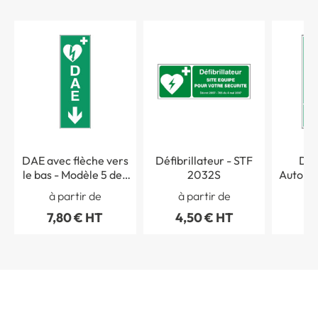
DAE avec flèche vers
Défibrillateur - STF
Déf
le bas - Modèle 5 de l
2032S
Automa
´Arrêté du 29 octobre
- Modèl
à partir de
à partir de
à 
2019 - STF 2037S
du 29 o
7,80 € HT
4,50 € HT
4,
ST