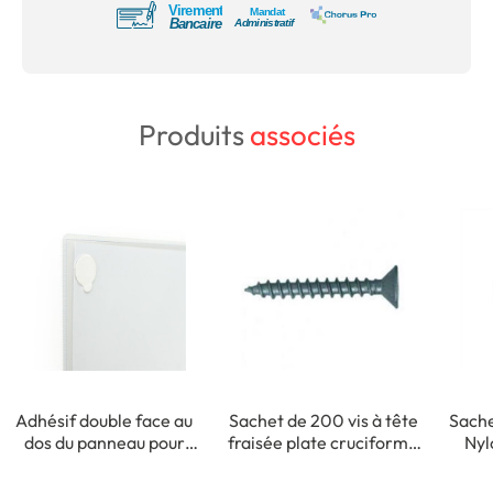
Produits
associés
Adhésif double face au
Sachet de 200 vis à tête
Sache
dos du panneau pour
fraisée plate cruciforme
Nyl
fixation intérieure
- 3,5 x 35 mm