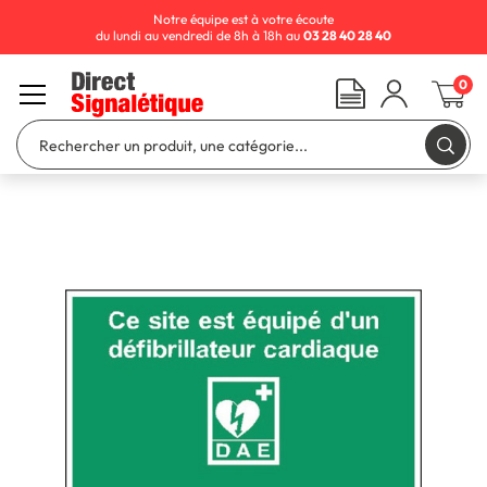
Notre équipe est à votre écoute
du lundi au vendredi de 8h à 18h au
03 28 40 28 40
0