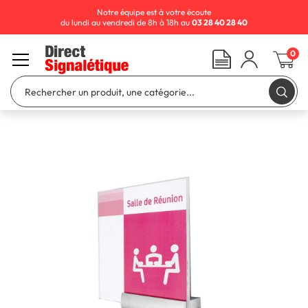
Notre équipe est à votre écoute
du lundi au vendredi de 8h à 18h au
03 28 40 28 40
0