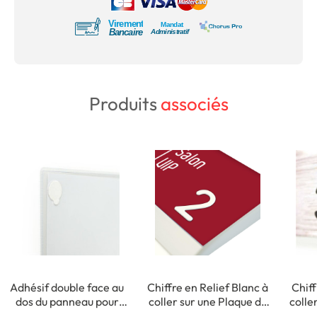
Produits
associés
Adhésif double face au
Chiffre en Relief Blanc à
Chiff
dos du panneau pour
coller sur une Plaque de
colle
fixation intérieure
Porte - H 30 mm -
Po