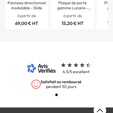
Panneau directionnel
Plaque de porte
Plaq
modulable - Slide
gamme Lunaire -
ga
modèle galbé
à partir de
à partir de
à 
69,00 € HT
15,20 € HT
18
4.5/5 excellent
Satisfait ou remboursé
pendant 30 jours