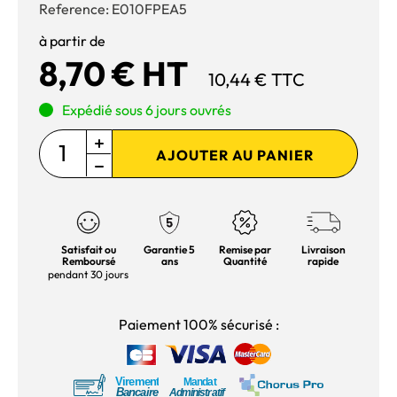
Reference:
E010FPEA5
à partir de
8,70 € HT
10,44 € TTC
Expédié sous 6 jours ouvrés
AJOUTER AU PANIER
Satisfait ou
Garantie 5
Remise par
Livraison
Remboursé
ans
Quantité
rapide
pendant 30 jours
Paiement 100% sécurisé :