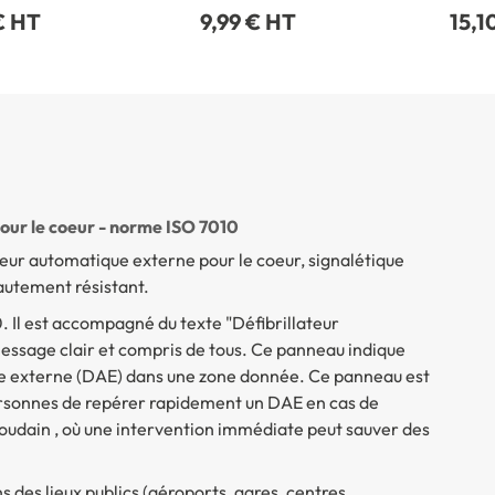
€ HT
9,99 € HT
15,1
our le coeur - norme ISO 7010
eur automatique externe pour le coeur, signalétique
hautement résistant.
 Il est accompagné du texte "Défibrillateur
essage clair et compris de tous. Ce panneau indique
ue externe (DAE) dans une zone donnée. Ce panneau est
personnes de repérer rapidement un DAE en cas de
oudain , où une intervention immédiate peut sauver des
 des lieux publics (aéroports, gares, centres