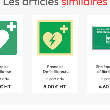
les articles
similaires
neau
Panneau
Site équ
llateur
Défibrillateur
défibril
atique
Photoluminescent -
Modèle 1 d
tir de
à partir de
à par
 pour le
E010 PH
du 29 oco
 € HT
8,00 € HT
4,60
- STF
10