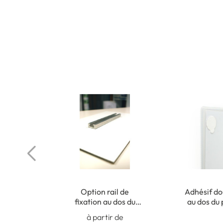
Option rail de
Adhésif do
fixation au dos du
au dos du
panneau (non collé)
pour fi
à partir de
intér