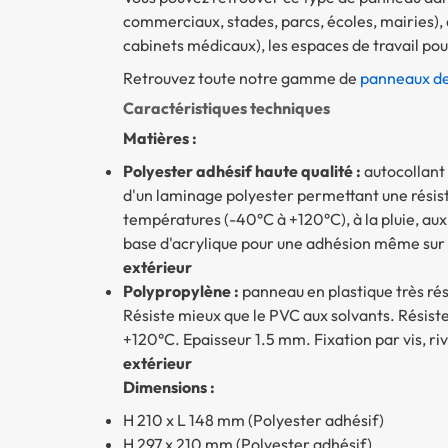
commerciaux, stades, parcs, écoles, mairies), 
cabinets médicaux), les espaces de travail pour
Retrouvez toute notre gamme de
panneaux de 
Caractéristiques techniques
Matières :
Polyester adhésif haute qualité :
autocollant
d'un laminage polyester permettant une résist
températures (-40°C à +120°C), à la pluie, aux 
base d'acrylique pour une adhésion même sur le
extérieur
Polypropylène :
panneau en plastique très rés
Résiste mieux que le PVC aux solvants. Résis
+120°C. Epaisseur 1.5 mm. Fixation par vis, rive
extérieur
Dimensions :
H 210 x L 148 mm (Polyester adhésif)
H 297 x 210 mm (Polyester adhésif)