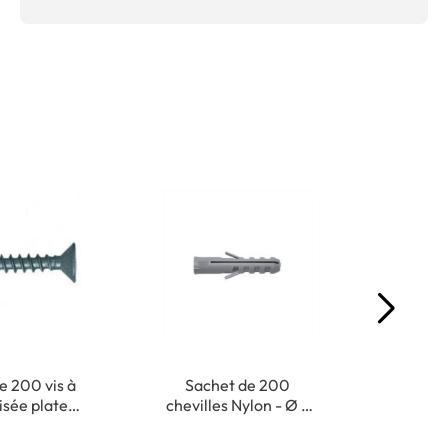
e 200 vis à
Sachet de 200
Mas
aisée plate
chevilles Nylon - Ø 5
univers
e - 3,5 x 35
x 25 mm
Usag
à 
mm