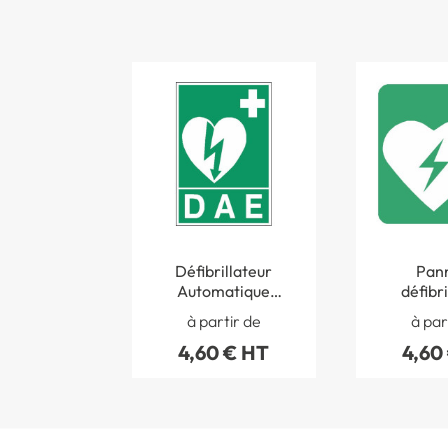
Défibrillateur
Pan
Automatique
défibri
Externe - Modèle 2
autom
à partir de
à par
de l´Arrêté du 29
externe
4,60 € HT
4,60
octobre 2019 - STF
coeur ISO 7010 -
2035S
E0