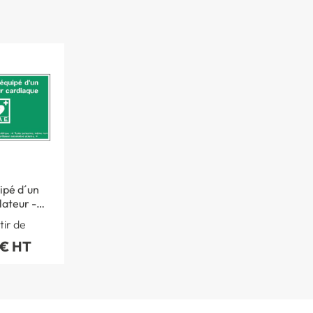
ipé d´un
lateur -
e l´Arrêté
tir de
tbre 2019
 € HT
 2038S