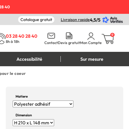
28 40
Catalogue gratuit
Livraison rapide
4,5/5
0
03 28 40 28 40
8h à 18h
Contact
Devis gratuit
Mon Compte
Accessibilité
Sur mesure
pour le coeur
Matiere
Dimension