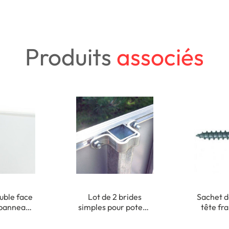
Produits
associés
uble face
Lot de 2 brides
Sachet d
 panneau
simples pour poteau
tête fr
xation
40x40 mm
cruciform
ieure