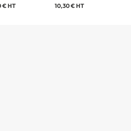
0 € HT
10,30 € HT
26