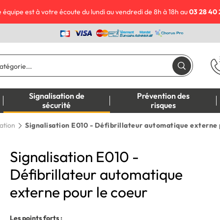
 équipe est à votre écoute du lundi au vendredi de 8h à 18h au
03 28 40 
Signalisation de
Prévention des
sécurité
risques
ation
Signalisation E010 - Défibrillateur automatique externe 
Signalisation E010 -
Défibrillateur automatique
externe pour le coeur
Les points forts :