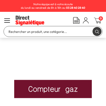
Notre équipe est à votre écoute
du lundi au vendredi de 8h à 18h au
03 28 40 28 40
0