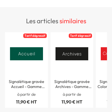
les articles
similaires
Tarif dégressif
Tarif dégressif
Signalétique gravée
Signalétique gravée
Signal
Accueil - Gamme
Archives - Gamme
Colonne gaz 
Couleur
Couleur
à partir de
à partir de
à 
11,90 € HT
11,90 € HT
11