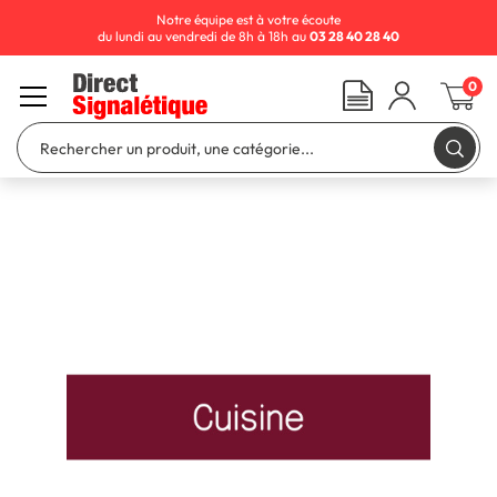
Notre équipe est à votre écoute
du lundi au vendredi de 8h à 18h au
03 28 40 28 40
0