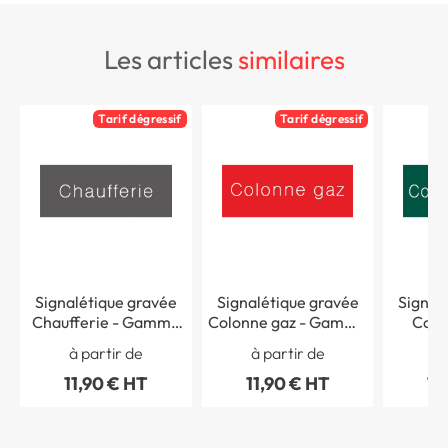
les articles
similaires
Tarif dégressif
Tarif dégressif
Signalétique gravée
Signalétique gravée
Signal
Chaufferie - Gamme
Colonne gaz - Gamme
Colon
Couleur
Couleur
Gamm
à partir de
à partir de
à 
11,90 € HT
11,90 € HT
11