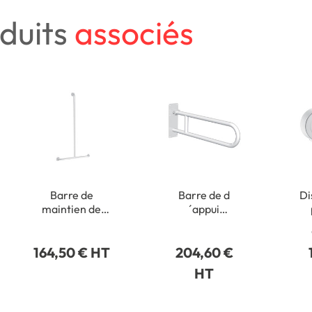
duits
associés
Barre de
Barre de d
Di
maintien de
´appui
douche en T en
escamotable
po
Inox blanc
en inox blanc
164,50 € HT
204,60 €
HT