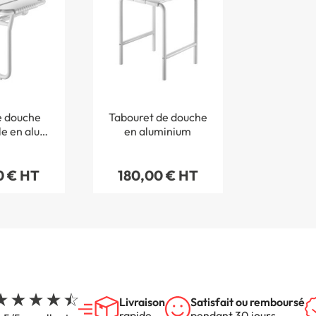
e douche
Tabouret de douche
e en alu
en aluminium
ed large
0 € HT
180,00 € HT
Livraison
Satisfait ou remboursé
rapide
pendant 30 jours