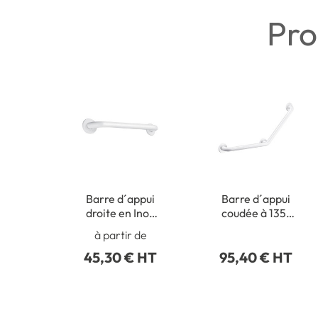
Pro
Barre d´appui
Barre d´appui
droite en Inox
coudée à 135°
blanc
en Inox blanc -
à partir de
3 points de
45,30 € HT
95,40 € HT
fixation