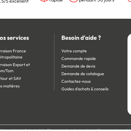
.5/5 excellent
os services
Besoin d'aide ?
vraison France
Votre compte
tropolitaine
Commande rapide
vraison Export et
Demande de devis
om/Tom
Demande de catalogue
tour et SAV
Contactez-nous
s matières
Guides d'achats & conseils
litique de confidentialité
Personnaliser les cookies
Gestion des cooki