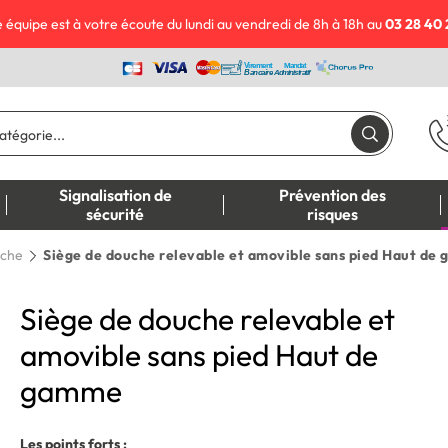
 équipe est à votre écoute du lundi au vendredi de 8h à 18h au
03 28 40 
Signalisation de
Prévention des
sécurité
risques
uche
Siège de douche relevable et amovible sans pied Haut de
Siège de douche relevable et
amovible sans pied Haut de
gamme
Les points forts :