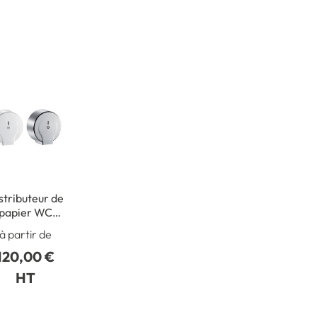
stributeur de
papier WC
ur bobine de
à partir de
400 m
120,00 €
HT