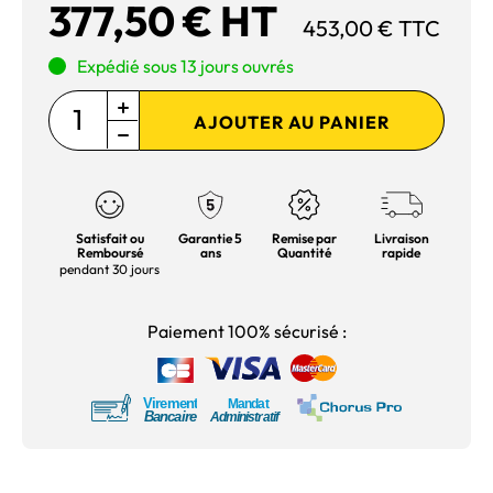
377,50 € HT
453,00 € TTC
Expédié sous 13 jours ouvrés
AJOUTER AU PANIER
Satisfait ou
Garantie 5
Remise par
Livraison
Remboursé
ans
Quantité
rapide
pendant 30 jours
Paiement 100% sécurisé :