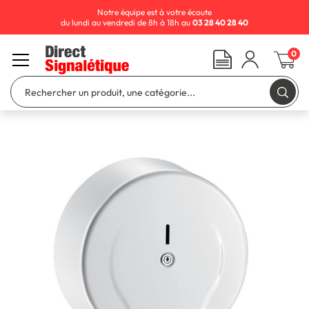
Notre équipe est à votre écoute
du lundi au vendredi de 8h à 18h au
03 28 40 28 40
0