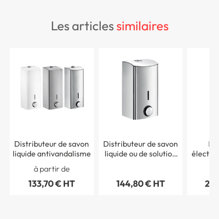
les articles
similaires
Distributeur de savon
Distributeur de savon
Dis
liquide antivandalisme
liquide ou de solution
électro
hydroalcoolique
gel hydr
à partir de
antivandalisme - 0,5
de sav
133,70 € HT
144,80 € HT
248
litre
brill