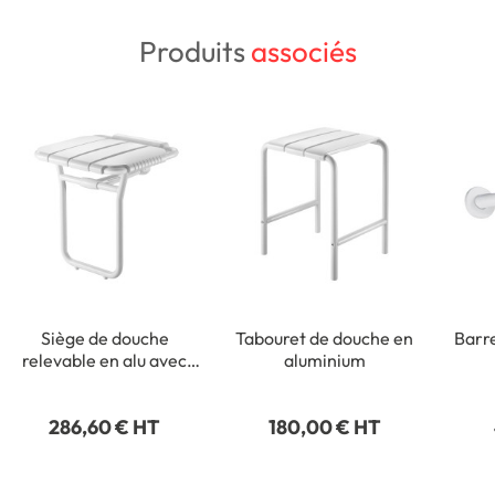
Produits
associés
Siège de douche
Tabouret de douche en
Barre
relevable en alu avec
aluminium
pied large
286,60 € HT
180,00 € HT