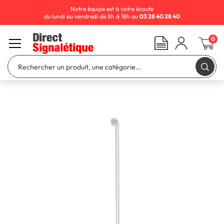
Notre équipe est à votre écoute
du lundi au vendredi de 8h à 18h au
03 28 40 28 40
0