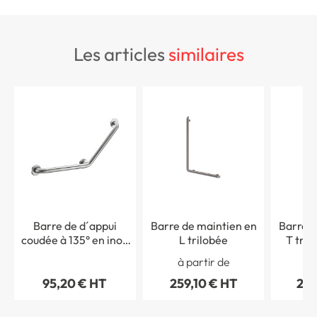
les articles
similaires
Barre de d´appui
Barre de maintien en
Barre d
coudée à 135° en inox
L trilobée
T tril
satiné
1130 x
à partir de
à 
95,20 € HT
259,10 € HT
287