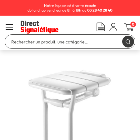
Notre équipe est à votre écoute
du lundi au vendredi de 8h à 18h au
03 28 40 28 40
0