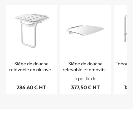
Siège de douche
Siège de douche
Taboure
relevable en alu avec
relevable et amovible
a
pied large
sans pied Haut de
à partir de
gamme
286,60 € HT
377,50 € HT
180