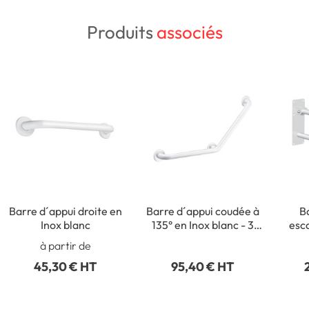
Produits
associés
Barre d´appui droite en
Barre d´appui coudée à
B
Inox blanc
135° en Inox blanc - 3
esc
points de fixation
à partir de
45,30 € HT
95,40 € HT