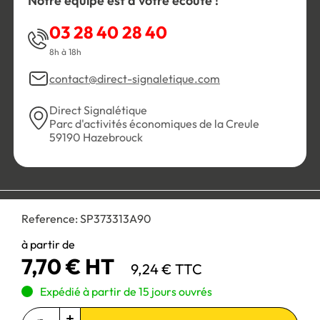
Notre équipe est à votre écoute !
03 28 40 28 40
8h à 18h
contact@direct-signaletique.com
Direct Signalétique
Parc d'activités économiques de la Creule
59190 Hazebrouck
Conditions Générales de Vente
Politique de confidentialité
Reference:
SP373313A90
Personnaliser les cookies
Gestion des cookies
Mentions légales
Plan du site
à partir de
7,70 € HT
9,24 € TTC
Paiement 100% sécurisé :
Expédié à partir de 15 jours ouvrés