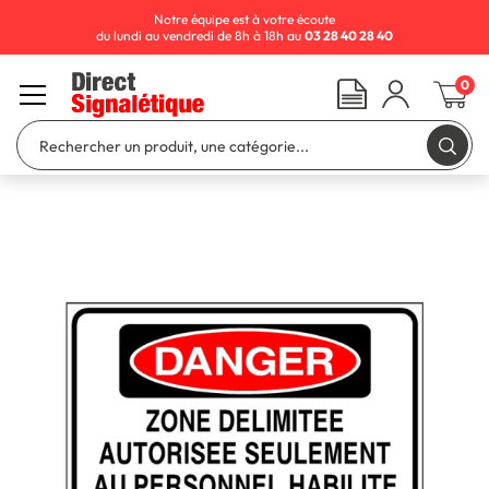
Notre équipe est à votre écoute
du lundi au vendredi de 8h à 18h au
03 28 40 28 40
0