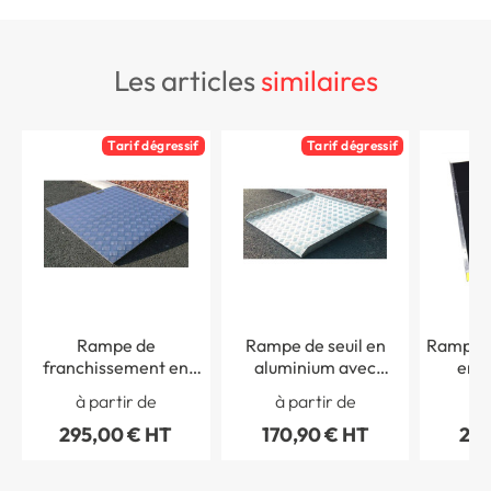
les articles
similaires
Tarif dégressif
Tarif dégressif
Rampe de
Rampe de seuil en
Rampe d
franchissement en
aluminium avec
en a
aluminium avec
rebords - largeur 750
surfa
à partir de
à partir de
à 
poignée de transport -
mm
ant
295,00 € HT
170,90 € HT
226
Long. 740 x larg. 800
mm