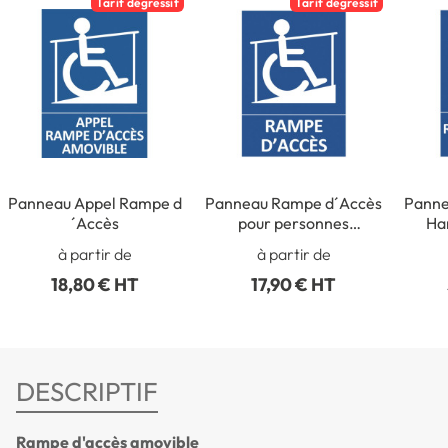
Tarif dégressif
Tarif dégressif
Panneau Appel Rampe d
Panneau Rampe d´Accès
Panne
´Accès
pour personnes
Ha
handicapées
à partir de
à partir de
18,80 € HT
17,90 € HT
DESCRIPTIF
Rampe d'accès amovible