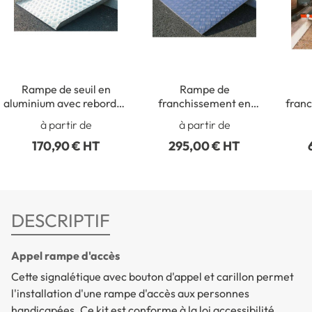
Rampe de seuil en
Rampe de
aluminium avec rebords -
franchissement en
franc
largeur 750 mm
aluminium avec poignée
à partir de
à partir de
de transport - Long. 740
170,90 € HT
295,00 € HT
x larg. 800 mm
DESCRIPTIF
Appel rampe d'accès
Cette signalétique avec bouton d'appel et carillon permet
l'installation d'une rampe d'accès aux personnes
handicapées. Ce kit est conforme à la loi accessibilité