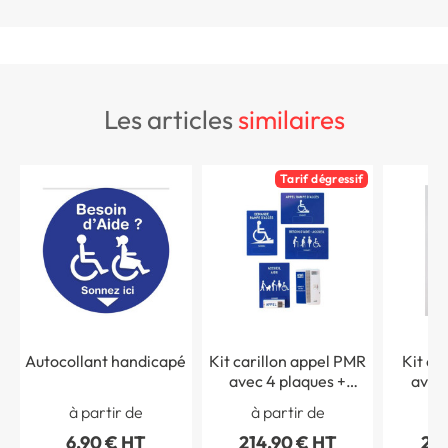
les articles
similaires
Tarif dégressif
Autocollant handicapé
Kit carillon appel PMR
Kit ca
avec 4 plaques +
avec 
sonnette - URMET
plaque
à partir de
à partir de
à 
gam
6,90 € HT
214,90 € HT
219