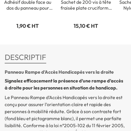
Adhésif double face au
Sachet de 200 vis à tête
Sache
dos du panneau pour
fraisée plate cruciforme
Nyl
fixation intérieure
- 3,5 x 35 mm
1,90 € HT
15,10 € HT
DESCRIPTIF
Panneau Rampe d’Accès Handicapés vers la droite
Signalez efficacement la présence d’une rampe d’accès
à droite pour les personnes en situation de handicap.
Le
Panneau Rampe d’Accès Handicapés vers la droite
est
conçu pour assurer l’orientation claire et rapide des
personnes à mobilité réduite. Grâce à son contraste fort
(fond bleu et pictogramme blanc), il permet une parfaite
lisibilité. Conforme à la loi n°2005-102 du 11 février 2005,