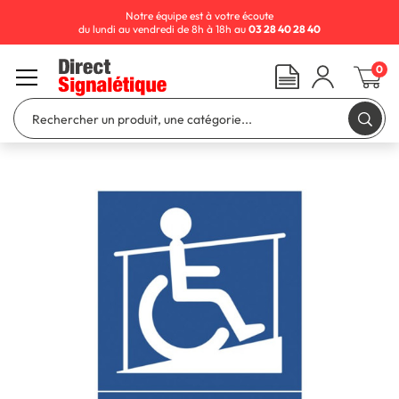
Notre équipe est à votre écoute
du lundi au vendredi de 8h à 18h au
03 28 40 28 40
0