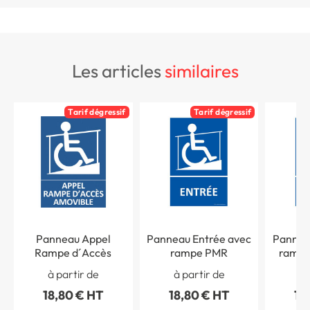
les articles
similaires
Tarif dégressif
Tarif dégressif
Panneau Appel
Panneau Entrée avec
Pannea
Rampe d´Accès
rampe PMR
rampe
à partir de
à partir de
à 
18,80 € HT
18,80 € HT
18