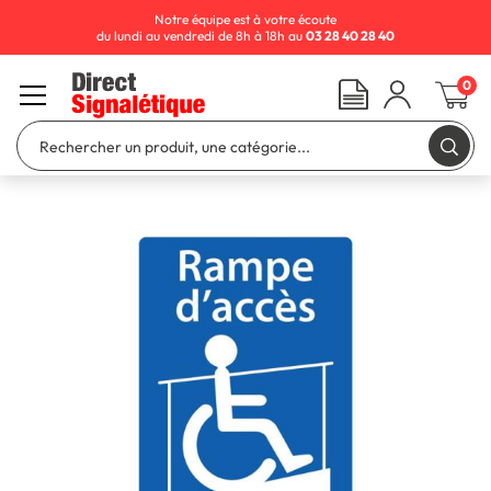
Notre équipe est à votre écoute
du lundi au vendredi de 8h à 18h au
03 28 40 28 40
0