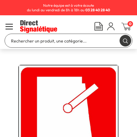
Notre équipe est à votre écoute
du lundi au vendredi de 8h à 18h au
03 28 40 28 40
0