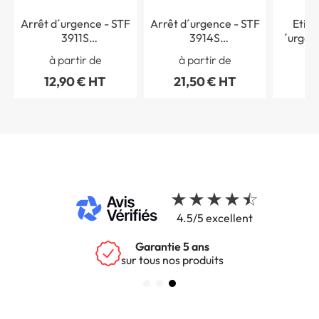
Arrêt d´urgence - STF
Arrêt d´urgence - STF
Etiqu
3911S
3914S
´urgen
photoluminescent
photoluminescent
à partir de
à partir de
à 
Classe A
Classe A
12,90 € HT
21,50 € HT
5,
4.5/5 excellent
Garantie 5 ans
sur tous nos produits