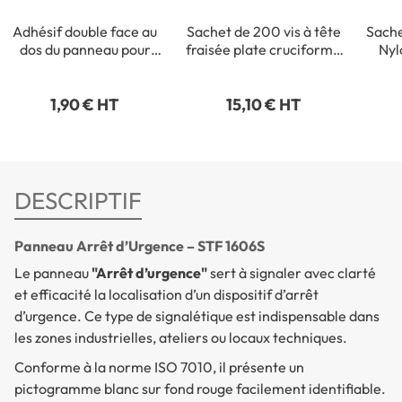
Adhésif double face au
Sachet de 200 vis à tête
Sache
dos du panneau pour
fraisée plate cruciforme
Nyl
fixation intérieure
- 3,5 x 35 mm
1,90 € HT
15,10 € HT
DESCRIPTIF
Panneau Arrêt d’Urgence – STF 1606S
Le panneau
"Arrêt d’urgence"
sert à signaler avec clarté
et efficacité la localisation d’un dispositif d’arrêt
d’urgence. Ce type de signalétique est indispensable dans
les zones industrielles, ateliers ou locaux techniques.
Conforme à la norme ISO 7010, il présente un
pictogramme blanc sur fond rouge facilement identifiable.