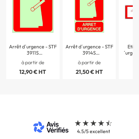
Arrêt d´urgence - STF
Arrêt d´urgence - STF
Etiqu
3911S
3914S
´urgen
photoluminescent
photoluminescent
à partir de
à partir de
à 
Classe A
Classe A
12,90 € HT
21,50 € HT
5,
4.5/5 excellent