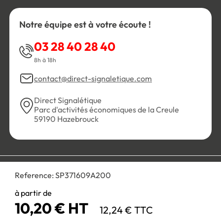
Notre équipe est à votre écoute !
03 28 40 28 40
8h à 18h
contact@direct-signaletique.com
Direct Signalétique
Parc d'activités économiques de la Creule
59190 Hazebrouck
Conditions Générales de Vente
Politique de confidentialité
Reference:
SP371609A200
Personnaliser les cookies
Gestion des cookies
Mentions légales
Plan du site
à partir de
10,20 € HT
12,24 € TTC
Paiement 100% sécurisé :