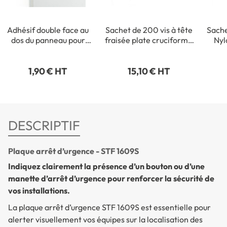
Adhésif double face au
Sachet de 200 vis à tête
Sache
dos du panneau pour
fraisée plate cruciforme
Nyl
fixation intérieure
- 3,5 x 35 mm
1,90 € HT
15,10 € HT
DESCRIPTIF
Plaque arrêt d’urgence - STF 1609S
Indiquez clairement la présence d’un bouton ou d’une
manette d’arrêt d’urgence pour renforcer la sécurité de
vos installations.
La
plaque arrêt d’urgence STF 1609S
est essentielle pour
alerter visuellement vos équipes sur la localisation des