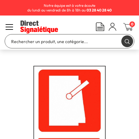
Notre équipe est à votre écoute
du lundi au vendredi de 8h à 18h au
03 28 40 28 40
0