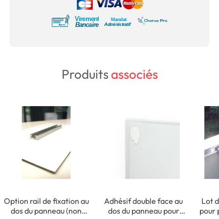
Produits
associés
Option rail de fixation au
Adhésif double face au
Lot d
dos du panneau (non
dos du panneau pour
pour