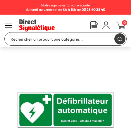
Notre équipe est à votre écoute
du lundi au vendredi de 8h à 18h au
03 28 40 28 40
0