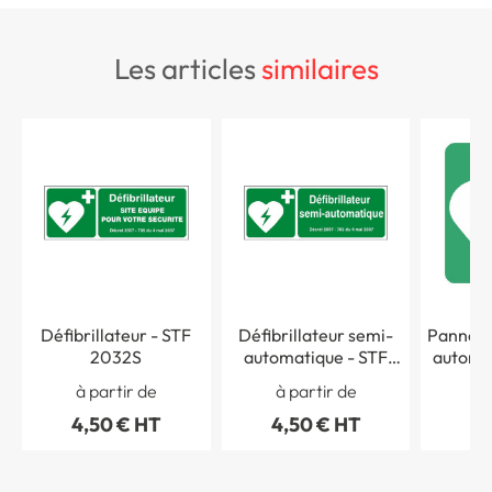
les articles
similaires
Défibrillateur - STF
Défibrillateur semi-
Panneau 
2032S
automatique - STF
automa
2034S
pour le coeur
à partir de
à partir de
à 
4,50 € HT
4,50 € HT
4,