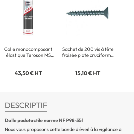
Colle monocomposant
Sachet de 200 vis à tête
élastique Teroson MS
fraisée plate cruciforme
939 - Intérieur /
- 3,5 x 35 mm
Extérieur - 290 ml
43,50 € HT
15,10 € HT
DESCRIPTIF
Dalle podotactile norme NF P98-351
Nous vous proposons cette bande d'éveil à la vigilance à