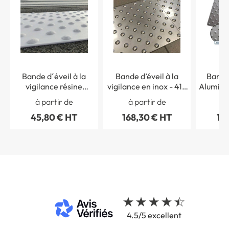
Bande d´éveil à la
Bande d’éveil à la
Bande
vigilance résine
vigilance en inox - 412
Alumini
méthacrylate -
x 600 mm - Intérieur /
mm -
à partir de
à partir de
à 
Adhésif épais -
extérieur
45,80 € HT
168,30 € HT
11
Extérieur
4.5/5 excellent