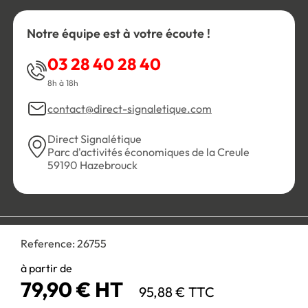
Notre équipe est à votre écoute !
03 28 40 28 40
8h à 18h
contact@direct-signaletique.com
Direct Signalétique
Parc d'activités économiques de la Creule
59190 Hazebrouck
Conditions Générales de Vente
Politique de confidentialité
Reference:
26755
Personnaliser les cookies
Gestion des cookies
Mentions légales
Plan du site
à partir de
79,90 € HT
95,88 € TTC
Paiement 100% sécurisé :