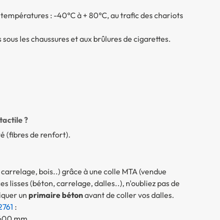
 températures : -40°C à + 80°C, au trafic des chariots
 sous les chaussures et aux brûlures de cigarettes.
actile ?
é (fibres de renfort).
, carrelage, bois..) grâce à une colle MTA (vendue
s lisses (béton, carrelage, dalles..), n'oubliez pas de
liquer un
primaire béton
avant de coller vos dalles.
2761
:
x 600 mm