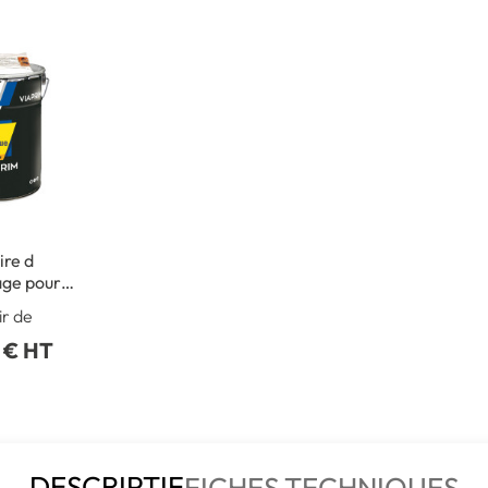
ire d
age pour
hacrylate
ir de
 € HT
DESCRIPTIF
FICHES TECHNIQUES