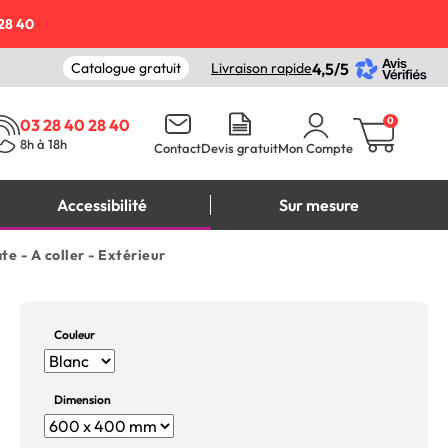
28 40
Catalogue gratuit
Livraison rapide
4,5/5
0
03 28 40 28 40
8h à 18h
Contact
Devis gratuit
Mon Compte
Accessibilité
Sur mesure
e - A coller - Extérieur
Couleur
Dimension