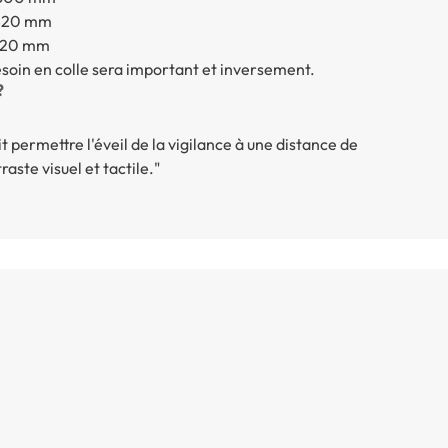
x 820 mm
 820 mm
besoin en colle sera important et inversement.
?
t permettre l'éveil de la vigilance à une distance de
ste visuel et tactile."