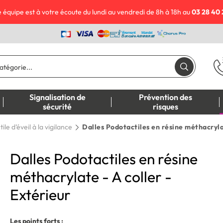
 équipe est à votre écoute du lundi au vendredi de 8h à 18h au
03 28 40 
Signalisation de
Prévention des
sécurité
risques
ile d’éveil à la vigilance
Dalles Podotactiles en résine méthacrylat
Dalles Podotactiles en résine
méthacrylate - A coller -
Extérieur
Les points forts :