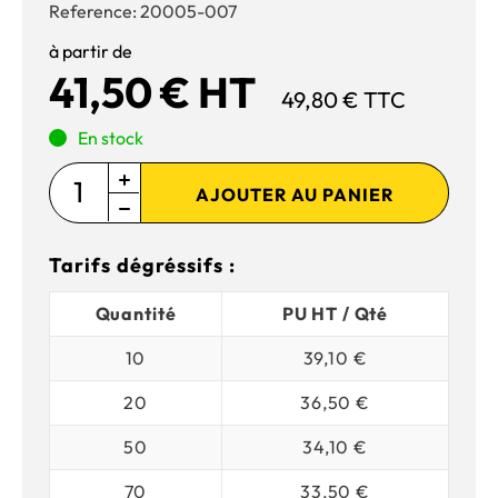
Reference:
20005-007
à partir de
41,50 € HT
49,80 € TTC
En stock
AJOUTER AU PANIER
Tarifs dégréssifs :
Quantité
PU HT / Qté
10
39,10 €
20
36,50 €
50
34,10 €
70
33,50 €