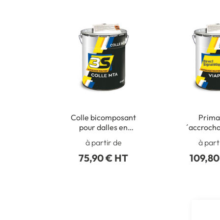
Colle bicomposant
Prima
pour dalles en
´accroch
méthacrylate - Kit
résine mét
à partir de
à part
de 8 kg
75,90 € HT
109,80