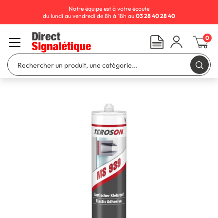
Notre équipe est à votre écoute
du lundi au vendredi de 8h à 18h au
03 28 40 28 40
0