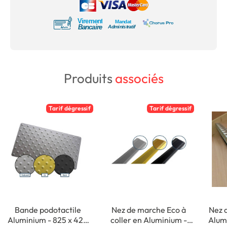
Produits
associés
Tarif dégressif
Tarif dégressif
Bande podotactile
Nez de marche Eco à
Nez 
Aluminium - 825 x 420
coller en Aluminium -
Alumi