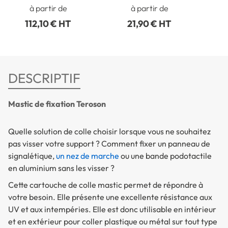
mm - Intérieur
Intérieur/Extérieur -
à partir de
à partir de
Longueur 2 mètres
Int
112,10 € HT
21,90 € HT
DESCRIPTIF
Mastic de fixation Teroson
Quelle solution de colle choisir lorsque vous ne souhaitez
pas visser votre support ?
Comment fixer un panneau de
signalétique,
un nez de marche
ou une bande podotactile
en aluminium sans les visser ?
Cette cartouche de colle mastic permet de répondre à
votre besoin. Elle présente une excellente résistance aux
UV et aux intempéries. Elle est donc utilisable en intérieur
et en extérieur pour coller plastique ou métal sur tout type