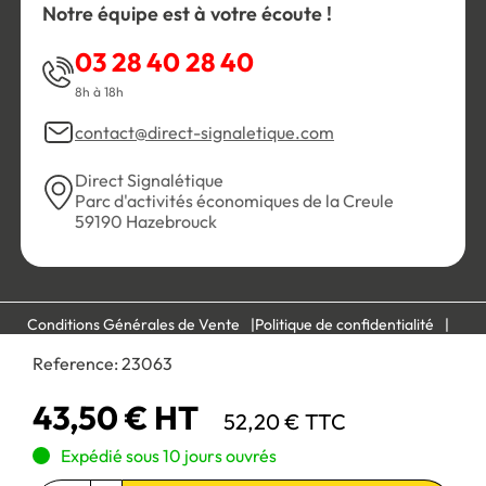
Notre équipe est à votre écoute !
03 28 40 28 40
8h à 18h
contact@direct-signaletique.com
Direct Signalétique
Parc d'activités économiques de la Creule
59190 Hazebrouck
Conditions Générales de Vente
Politique de confidentialité
Personnaliser les cookies
Gestion des cookies
Reference:
23063
Mentions légales
Plan du site
43,50 € HT
52,20 € TTC
Paiement 100% sécurisé :
Expédié sous 10 jours ouvrés