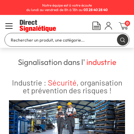
Notre équipe est à votre écoute
du lundi au vendredi de 8h à 18h au
03 28 40 28 40
0
Signalisation dans l'
industrie
Industrie :
Sécurité
, organisation
et prévention des risques !