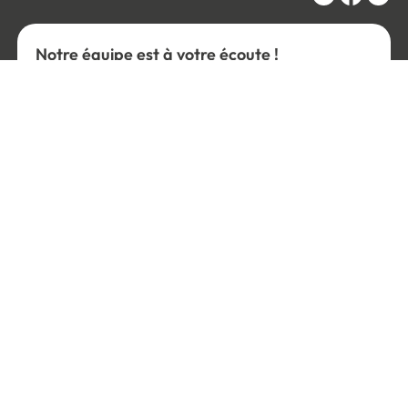
Notre équipe est à votre écoute !
03 28 40 28 40
8h à 18h
contact@direct-signaletique.com
Direct Signalétique
Parc d'activités économiques de la Creule
59190 Hazebrouck
Conditions Générales de Vente
Politique de confidentialité
Personnaliser les cookies
Gestion des cookies
Mentions légales
Plan du site
Paiement 100% sécurisé :