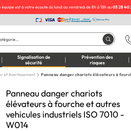
 équipe est à votre écoute du lundi au vendredi de 8h à 18h au
03 28 40 
Signalisation de
Prévention des
sécurité
risques
r et Avertissement
Panneau danger chariots élévateurs à fourch
Panneau danger chariots
élévateurs à fourche et autres
vehicules industriels ISO 7010 -
W014