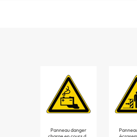
Panneau danger
Panneau
charge en cours de
écrasem