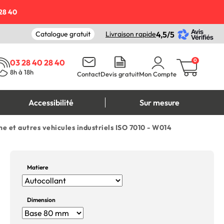
28 40
Catalogue gratuit
Livraison rapide
4,5/5
0
03 28 40 28 40
8h à 18h
Contact
Devis gratuit
Mon Compte
Accessibilité
Sur mesure
e et autres vehicules industriels ISO 7010 - W014
Matiere
Dimension