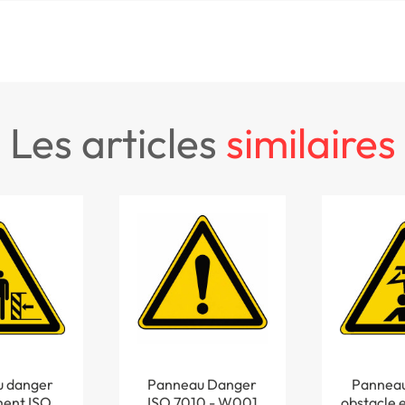
les articles
similaires
 danger
Panneau Danger
Panneau
ent ISO
ISO 7010 - W001
obstacle 