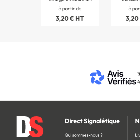
la batterie ISO 7010
7010 
à partir de
à par
- W026
3,20 € HT
3,20
4
Direct Signalétique
N
Qui sommes-nous ?
Li