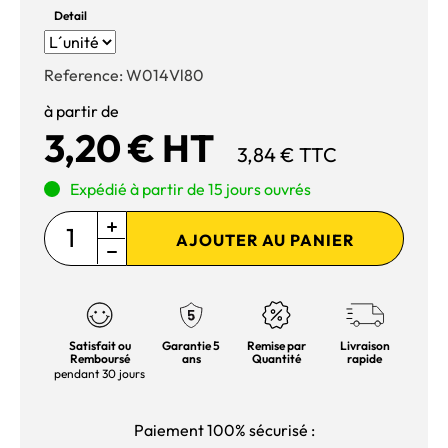
Detail
Reference:
W014Vl80
à partir de
3,20 € HT
3,84 € TTC
Expédié à partir de 15 jours ouvrés
AJOUTER AU PANIER
Satisfait ou
Garantie 5
Remise par
Livraison
Remboursé
ans
Quantité
rapide
pendant 30 jours
Paiement 100% sécurisé :