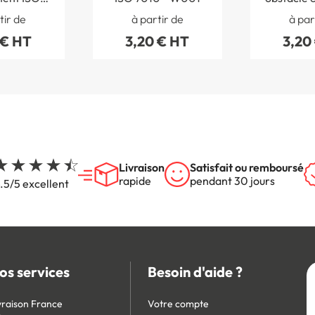
- W019
ISO 701
tir de
à partir de
à par
 € HT
3,20 € HT
3,20
Livraison
Satisfait ou remboursé
rapide
pendant 30 jours
.5/5 excellent
os services
Besoin d'aide ?
vraison France
Votre compte