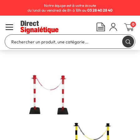
Notre équipe est à votre écoute
du lundi au vendredi de 8h à 18h au
03 28 40 28 40
0