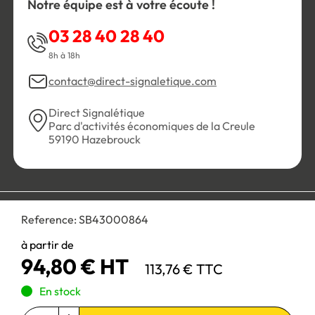
Notre équipe est à votre écoute !
03 28 40 28 40
8h à 18h
contact@direct-signaletique.com
Direct Signalétique
Parc d'activités économiques de la Creule
59190 Hazebrouck
Conditions Générales de Vente
Politique de confidentialité
Reference:
SB43000864
Personnaliser les cookies
Gestion des cookies
Mentions légales
Plan du site
à partir de
94,80 € HT
113,76 € TTC
Paiement 100% sécurisé :
En stock