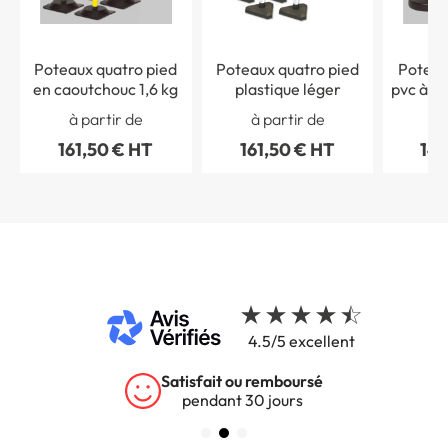
Poteaux quatro pied
Poteaux quatro pied
Poteau
en caoutchouc 1,6 kg
plastique léger
pvc à re
à partir de
à partir de
à 
161,50 € HT
161,50 € HT
144
4.5/5 excellent
Satisfait ou remboursé
pendant 30 jours