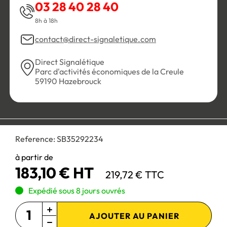
03 28 40 28 40
8h à 18h
contact@direct-signaletique.com
Direct Signalétique
Parc d'activités économiques de la Creule
59190 Hazebrouck
Conditions Générales de Vente
Politique de confidentialité
Reference:
SB35292234
Personnaliser les cookies
Gestion des cookies
Mentions légales
Plan du site
à partir de
183,10 € HT
219,72 € TTC
Paiement 100% sécurisé :
Expédié sous 8 jours ouvrés
AJOUTER AU PANIER
Site réservé aux professionnels