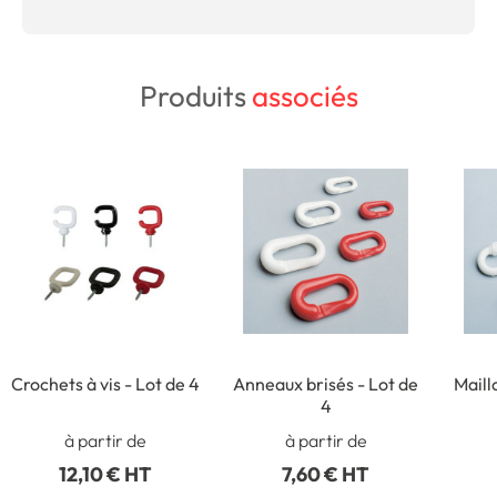
Produits
associés
Crochets à vis - Lot de 4
Anneaux brisés - Lot de
Maill
4
à partir de
à partir de
12,10 € HT
7,60 € HT