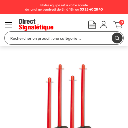
Notre équipe est à votre écoute
du lundi au vendredi de 8h à 18h au
03 28 40 28 40
0